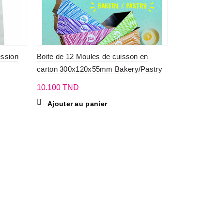
ession
Boite de 12 Moules de cuisson en
Mini planc
carton 300x120x55mm Bakery/Pastry
Plage
10.800
TN
de
10.100
TND
Choix d
rix :
Ajouter au panier
23.100 TND
à
.
178.500 TND