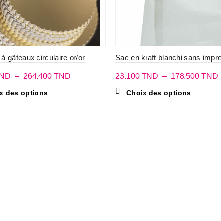
à gâteaux circulaire or/or
Sac en kraft blanchi sans impr
Plage
ND
–
264.400
TND
23.100
TND
–
178.500
TND
de
Ce
Ce
x des options
Choix des options
prix :
p
produit
produit
8.300 TND
a
a
plusieurs
à
plusieurs
variations.
variations
264.400 TND
Les
Les
options
options
peuvent
peuvent
être
être
choisies
choisies
sur
sur
la
la