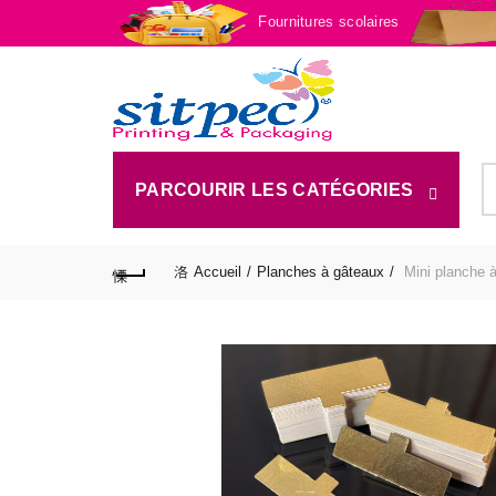
Fournitures scolaires
S
PARCOURIR LES CATÉGORIES
fo
Accueil
Planches à gâteaux
Mini planche 