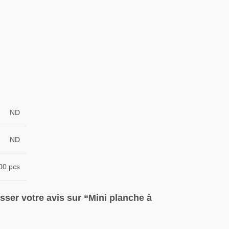
ND
ND
00 pcs
isser votre avis sur “Mini planche à