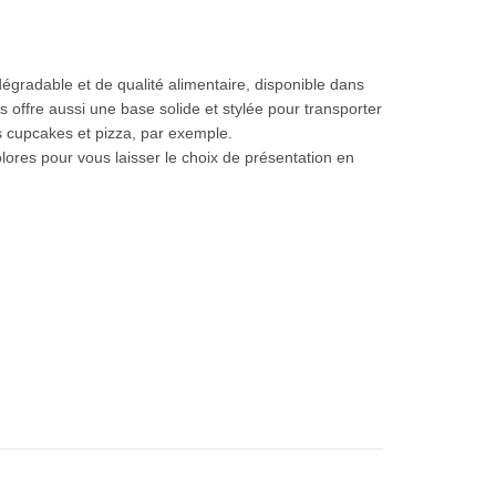
x :
égradable et de qualité alimentaire, disponible dans
s offre aussi une base solide et stylée pour transporter
.200 TND
s cupcakes et pizza, par exemple.
ores pour vous laisser le choix de présentation en
6.500 TND