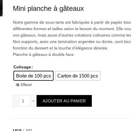
de
Mini planche à gâteaux
pri
Notre gamme de sous-tarte est fabriquée à partir de papier biod
différentes formes et tailles selon le besoin du moment. Elle vou
14
vos gâteaux, mais aussi d’autres créations culinaires comme le
Nos supports, avec une lamination argentée ou dorée, sont bicol
à
fonction du dessert et la touche d’élégance désirée.
Planche à gâteaux à double face
18
Colisage
Boite de 100 pcs
Carton de 1500 pcs
Effacer
quantité de Mini planche à gâteaux ECLAIR
AJOUTER AU PANIER
UGS :
ND