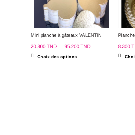
Mini planche à gâteaux VALENTIN
Planche 
Plage
20.800
TND
–
95.200
TND
8.300
T
de
Ce
Choix des options
Choi
prix :
produit
20.800 TND
a
plusieurs
à
variations.
95.200 TND
Les
options
peuvent
être
choisies
sur
la