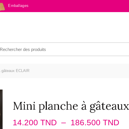
Emballages
earch
r:
à gâteaux ECLAIR
Mini planche à gâteau
Pl
14.200
TND
–
186.500
TND