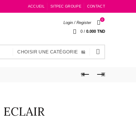
ACCUEIL
SITPEC GROUPE
CONTACT
0
Login / Register
0
/
0.000
TND
CHOISIR UNE CATÉGORIE
x ECLAIR
age