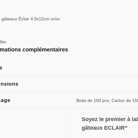
 gâteaux Éclair 4.9x12cm or/or
film
rmations complémentaires
s
nsions
sage
Boite de 100 pcs, Carton de 15
Soyez le premier à la
gâteaux ECLAIR”