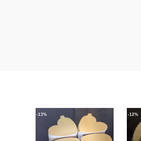
-13%
-12%