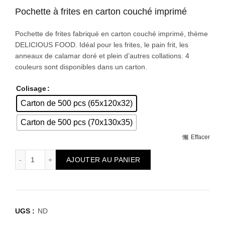
de
Pochette à frites en carton couché imprimé
prix :
Pochette de frites fabriqué en carton couché imprimé, thème
DELICIOUS FOOD. Idéal pour les frites, le pain frit, les
82.0
anneaux de calamar doré et plein d’autres collations. 4
couleurs sont disponibles dans un carton.
à
Colisage
82.7
Carton de 500 pcs (65x120x32)
Carton de 500 pcs (70x130x35)
Effacer
quantité de Carton de 500 Pochettes à frites en carton 
AJOUTER AU PANIER
UGS :
ND