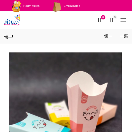
Fournitures
Emballages
scolaires
0
0