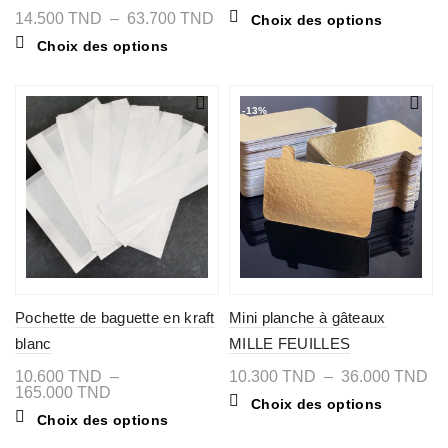
de
you »
Plage
Ce
14.500
TND
–
63.700
TND
Choix des options
prix 
de
produit
7.8
Ce
Choix des options
prix :
a
à
produit
14.500 TND
plusieurs
55.
a
à
variations
plusieurs
63.700 TND
Les
variations.
-13%
options
Les
peuvent
options
être
peuvent
choisies
être
sur
choisies
la
sur
page
la
du
page
produit
du
produit
Pochette de baguette en kraft
Mini planche à gâteaux
blanc
MILLE FEUILLES
Pl
10.600
TND
–
10.300
TND
–
36.000
TND
Plage
de
165.000
TND
Ce
Choix des options
de
pri
Ce
produit
Choix des options
prix :
10
produit
a
10.600 TND
à