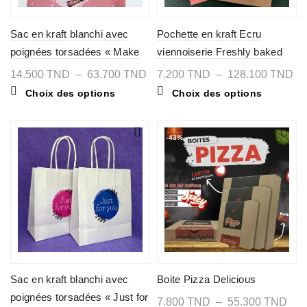
Sac en kraft blanchi avec
Pochette en kraft Ecru
poignées torsadées « Make
viennoiserie Freshly baked
up »
Plage
Pl
14.500
TND
–
63.700
TND
7.200
TND
–
128.100
TND
de
de
Ce
Ce
Choix des options
Choix des options
prix :
pri
produit
produit
14.500 TND
7.
a
a
à
à
plusieurs
plusieurs
63.700 TND
12
variations.
variations
-43%
Les
Les
options
options
peuvent
peuvent
être
être
choisies
choisies
sur
sur
la
la
page
page
du
du
produit
produit
Sac en kraft blanchi avec
Boite Pizza Delicious
poignées torsadées « Just for
Pla
7.800
TND
–
55.300
TND