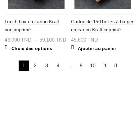
produit
du
produit
Lunch box en carton Kraft
Carton de 150 boites à burger
non imprimé
en carton Kraft imprimé
FOOD
Plage
43.000
TND
–
59.100
TND
45.600
TND
de
Ce
Choix des options
Ajouter au panier
prix :
produit
43.000 TND
a
à
plusieurs
59.100 TND
1
2
3
4
…
9
10
11
variations.
Les
options
peuvent
être
choisies
sur
la
page
du
produit