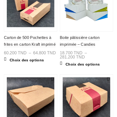
choisies
sur
sur
la
la
page
page
du
du
produit
produit
Carton de 500 Pochettes à
Boite pâtissière carton
frites en carton Kraft imprimé
imprimée – Candies
FOOD
Plage
60.200
TND
–
64.800
TND
18.700
TND
–
de
Plage
281.200
TND
Ce
Choix des options
prix :
de
produit
Ce
Choix des options
60.200 TND
prix :
a
produit
à
18.700 TND
plusieurs
a
64.800 TND
à
variations.
plusieurs
281.200 TND
Les
variations
options
Les
peuvent
options
être
peuvent
choisies
être
sur
choisies
la
sur
page
la
du
page