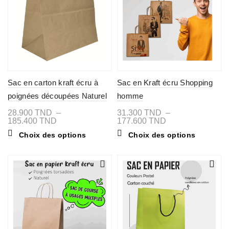
Sac en carton kraft écru à
Sac en Kraft écru Shopping
poignées découpées Naturel
homme
28.900
TND
–
31.300
TND
–
Plage
Plage
185.400
TND
177.600
TND
de
de
Ce
Ce
Choix des options
Choix des options
prix :
prix :
produit
produit
28.900 TND
31.300 TND
a
a
à
à
plusieurs
plusieurs
185.400 TND
177.600 TND
variations.
variations
Les
Les
options
options
peuvent
peuvent
être
être
choisies
choisies
sur
sur
la
la