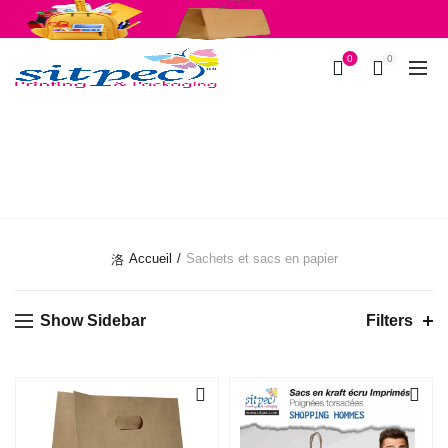
Fournitures scolaires
Emballages
0
0
SACHETS ET SACS
EN PAPIER
Accueil
Sachets et sacs en papier
Show Sidebar
Filters
-27%
-20%