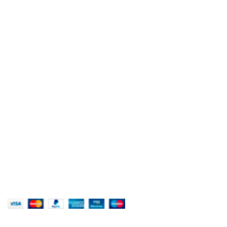
Mail 2: printing@sitpec.com
Tél.: +216 36 409 236
LIENS UTILES
SITPEC GROUPE
Sitpec printing & packaging
Sitpec Négoce
A PROPOS
Société de commerce international spécialisée dans la
distribution de fournitures scolaire et d'articles de bureau.
(SN) Avenue Hedi Ouéli, 8050 Hammamet, Tunisie