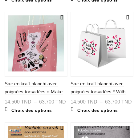
prix :
prix :
produit
produit
31.300 TND
27.300 TND
a
a
à
à
plusieurs
plusieurs
177.600 TND
231.800 TND
variations.
variations
Les
Les
options
options
peuvent
peuvent
être
être
choisies
choisies
sur
sur
la
la
page
page
du
du
produit
produit
Sac en kraft blanchi avec
Sac en kraft blanchi avec
poignées torsadées « Make
poignées torsadées * With
up »
love *
Plage
Pl
14.500
TND
–
63.700
TND
14.500
TND
–
63.700
TND
de
de
Ce
Ce
Choix des options
Choix des options
prix :
pri
produit
produit
14.500 TND
14
a
a
à
à
plusieurs
plusieurs
63.700 TND
63
variations.
variations
-20%
Les
Les