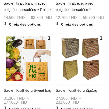
Sac en kraft blanchi avec
Sac en kraft écru avec
poignées torsadées « Paint »
poignées torsadées *
Together *
Plage
Pl
14.500
TND
–
63.700
TND
12.700
TND
–
55.700
TND
de
de
Ce
Ce
Choix des options
Choix des options
prix :
pri
produit
produit
14.500 TND
12
a
a
à
à
plusieurs
plusieurs
63.700 TND
55
variations.
variations
-20%
-27%
Les
Les
options
options
peuvent
peuvent
être
être
choisies
choisies
sur
sur
la
la
page
page
du
du
produit
produit
Sac en Kraft écru Sweet bag
Sac en Kraft écru ZigZag
31.300
TND
–
27.300
TND
–
Plage
Plage
177.600
TND
231.800
TND
de
de
Ce
Ce
Choix des options
Choix des options