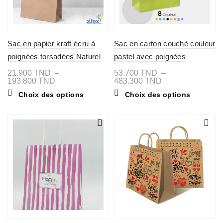
page
page
du
du
produit
produit
Sac en papier kraft écru à
Sac en carton couché couleur
poignées torsadées Naturel
pastel avec poignées
cordelières
21.900
TND
–
53.700
TND
–
Plage
Plage
193.800
TND
483.300
TND
de
de
Ce
Ce
Choix des options
Choix des options
prix :
prix :
produit
produit
21.900 TND
53.700 TND
a
a
à
à
plusieurs
plusieurs
193.800 TND
483.300 TND
variations.
variations
Les
Les
options
options
peuvent
peuvent
être
être
choisies
choisies
sur
sur
la
la
page
page
du
du
produit
produit