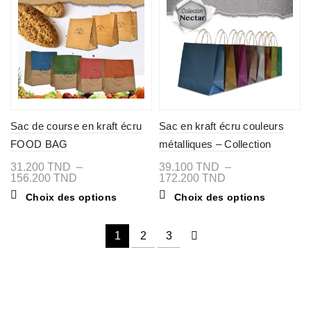
options
options
peuvent
peuvent
être
être
choisies
choisies
sur
sur
la
la
page
page
du
du
produit
produit
Sac de course en kraft écru
Sac en kraft écru couleurs
FOOD BAG
métalliques – Collection
Nectar
31.200
TND
–
39.100
TND
–
Plage
Plage
156.200
TND
172.200
TND
de
de
Ce
Ce
Choix des options
Choix des options
prix :
prix :
produit
produit
31.200 TND
39.100 TND
a
a
à
à
plusieurs
plusieurs
156.200 TND
172.200 TND
1
2
3
variations.
variations
Les
Les
options
options
peuvent
peuvent
être
être
choisies
choisies
sur
sur