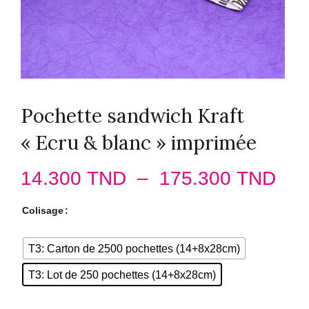
Pochette sandwich Kraft
« Ecru & blanc » imprimée
Pla
14.300
TND
–
175.300
TND
de
Colisage
prix
T3: Carton de 2500 pochettes (14+8x28cm)
14.
T3: Lot de 250 pochettes (14+8x28cm)
à