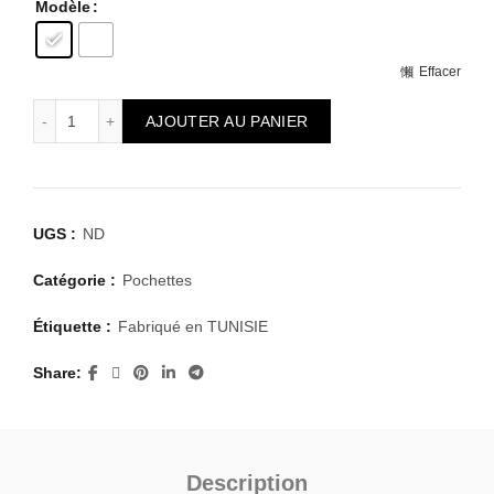
Modèle
175
Effacer
quantité de Pochette sandwich Kraft "Ecru & blanc" imprimé
AJOUTER AU PANIER
UGS :
ND
Catégorie :
Pochettes
Étiquette :
Fabriqué en TUNISIE
Share
Description