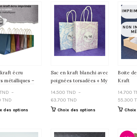
IMPRI
NON I
M
kraft écru
Sac en kraft blanchi avec
Boite de
s métalliques –
poignées torsadées « My
Kraft
tion Nectar
gift to you »
TND
–
14.500
TND
–
14.700
T
Plage
Plage
0
TND
63.700
TND
55.300
de
de
Ce
Ce
x des options
Choix des options
Choix
prix :
prix :
produit
produit
39.100 TND
14.500 TND
a
a
à
plusieurs
à
plusieurs
variations.
variations.