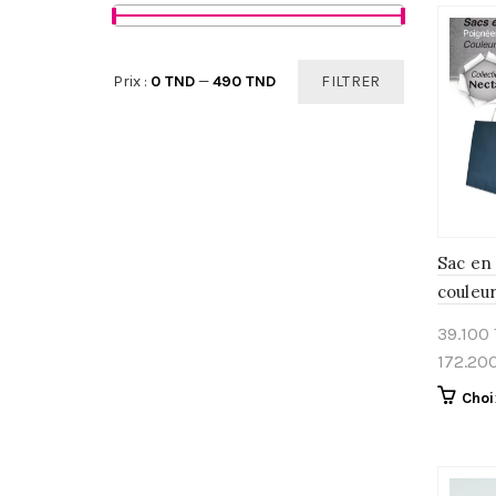
Prix
Prix
Prix :
0 TND
—
490 TND
FILTRER
min
max
Sac en 
couleur
Collec
39.100
172.20
Choi