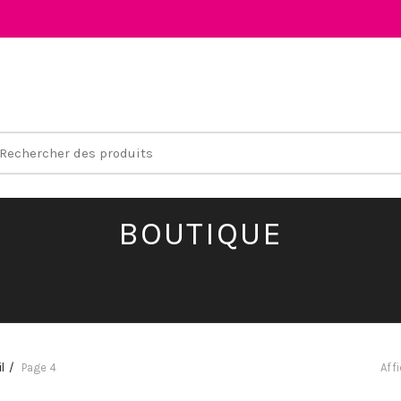
earch
r:
BOUTIQUE
l
Page 4
Aff