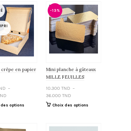
MÉ
-13%
MPRI
É
 crêpe en papier
Mini planche à gâteaux
MILLE FEUILLES
ND
–
10.300
TND
–
Plage
Plage
TND
36.000
TND
de
de
Ce
Ce
 des options
Choix des options
prix :
prix :
produit
produit
14.700 TND
10.300 TND
a
a
à
plusieurs
à
plusieurs
variations.
variations.