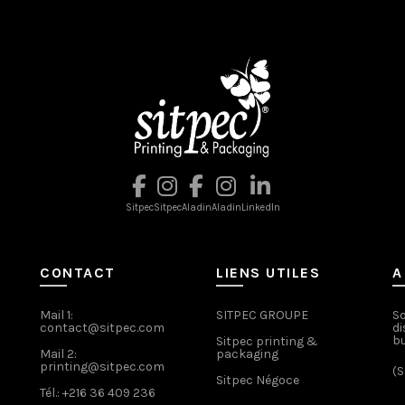
peuvent
peuvent
être
être
choisies
choisies
sur
sur
la
la
page
page
du
du
produit
produit
Sitpec
Sitpec
Aladin
Aladin
LinkedIn
CONTACT
LIENS UTILES
A
Mail 1:
SITPEC GROUPE
So
contact@sitpec.com
di
bu
Sitpec printing &
Mail 2:
packaging
printing@sitpec.com
(S
Sitpec Négoce
Tél.: +216 36 409 236