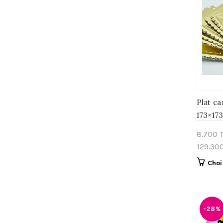
Plat c
173×17
alimen
8.700
129.30
Choi
-28%