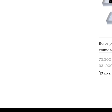
Boite p
couver
blanc –
75.50
l’enfa
331.90
Choi