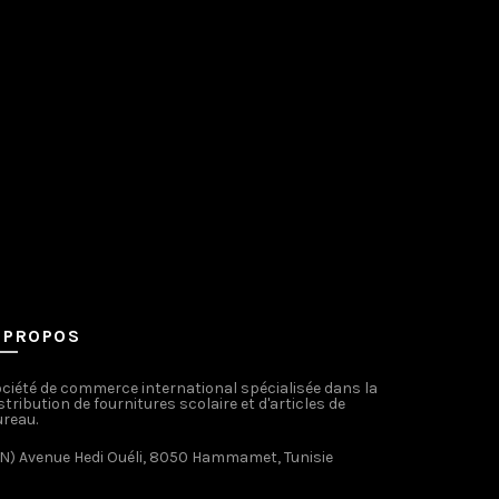
peuvent
choisies
être
sur
choisies
la
sur
page
la
du
page
produit
du
produit
 PROPOS
ciété de commerce international spécialisée dans la
stribution de fournitures scolaire et d'articles de
reau.
N) Avenue Hedi Ouéli, 8050 Hammamet, Tunisie