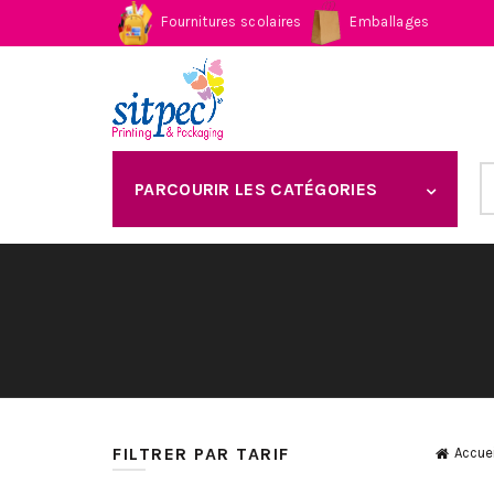
Fournitures scolaires
Emballages
S
PARCOURIR LES CATÉGORIES
fo
FILTRER PAR TARIF
Accuei