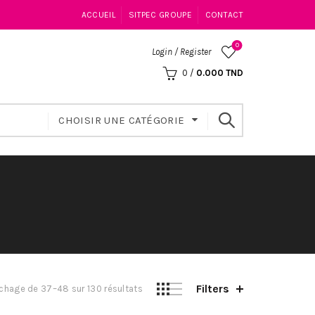
ACCUEIL
SITPEC GROUPE
CONTACT
0
Login / Register
0
/
0.000
TND
CHOISIR UNE CATÉGORIE
Filters
ichage de 37–48 sur 130 résultats