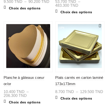
Plage
9.500
TND
–
90.200
TND
53.700
TND
–
de
Plage
483.300
TND
Ce
Choix des options
prix :
de
produit
Ce
Choix des options
9.500 TND
prix :
a
produit
à
53.700 TND
plusieurs
a
90.200 TND
à
variations.
plusieurs
483.300 TND
Les
variations
-12%
options
Les
peuvent
options
être
peuvent
choisies
être
sur
choisies
la
sur
page
la
du
page
produit
du
produit
Planche à gâteaux coeur
Plats carrés en carton laminé
or/or
173x173mm
Pl
10.400
TND
–
8.700
TND
–
129.500
TND
Plage
de
206.300
TND
Ce
Choix des options
de
pri
Ce
produit
Choix des options
prix :
8.
produit
a
10.400 TND
à