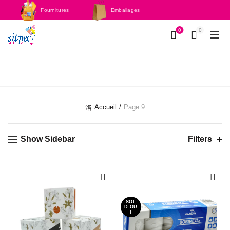
Fournitures
Emballages
scolaires
0
0
BOUTIQUE
Accueil
Page 9
Show Sidebar
Filters
-21%
-22%
SOL
D OU
T