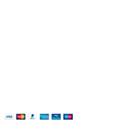
Mail 2: printing@sitpec.com
Tél.: +216 36 409 236
LIENS UTILES
SITPEC GROUPE
Sitpec printing & packaging
Sitpec Négoce
A PROPOS
Société de commerce international spécialisée dans la
distribution de fournitures scolaire et d'articles de bureau.
(SN) Avenue Hedi Ouéli, 8050 Hammamet, Tunisie