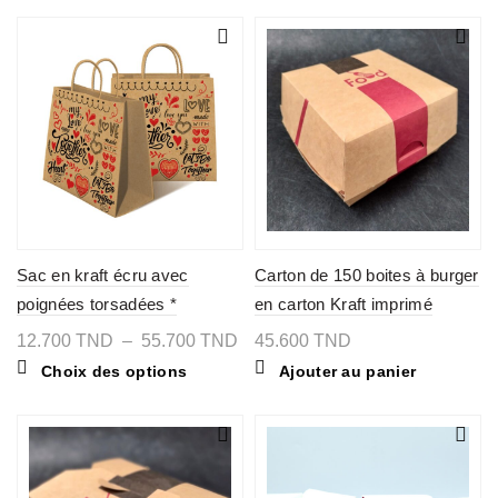
a
plusieurs
à
12
plusieurs
variations
206.300 TND
variations.
Les
Les
options
options
peuvent
peuvent
être
être
choisies
choisies
sur
sur
la
la
page
page
du
du
produit
produit
Sac en kraft écru avec
Carton de 150 boites à burger
poignées torsadées *
en carton Kraft imprimé
Together *
FOOD
Plage
12.700
TND
–
55.700
TND
45.600
TND
de
Ce
Choix des options
Ajouter au panier
prix :
produit
12.700 TND
a
à
plusieurs
55.700 TND
variations.
Les
options
peuvent