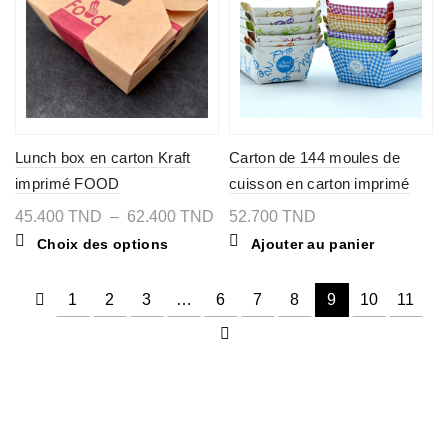
être
choisies
sur
la
page
du
produit
Lunch box en carton Kraft
Carton de 144 moules de
imprimé FOOD
cuisson en carton imprimé
Bakery/Pastry, 165x65x50
Plage
45.400
TND
–
62.400
TND
52.700
TND
de
Ce
Choix des options
Ajouter au panier
prix :
produit
45.400 TND
a
à
plusieurs
62.400 TND
1
2
3
…
6
7
8
9
10
11
variations.
Les
options
peuvent
être
choisies
sur
la
page