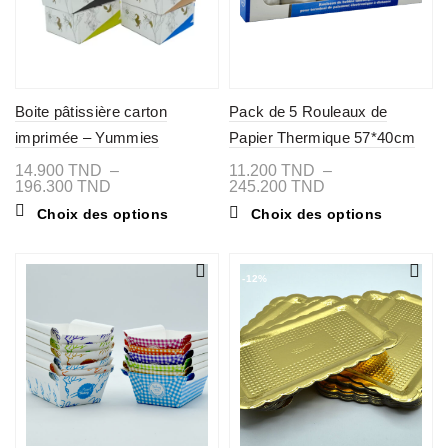
Boite pâtissière carton
Pack de 5 Rouleaux de
imprimée – Yummies
Papier Thermique 57*40cm
14.900
TND
–
11.200
TND
–
Plage
Plage
196.300
TND
245.200
TND
de
de
Ce
Ce
Choix des options
Choix des options
prix :
prix :
produit
produit
14.900 TND
11.200 TND
a
a
à
à
plusieurs
plusieurs
196.300 TND
245.200 TND
variations.
variations
-12%
Les
Les
options
options
peuvent
peuvent
être
être
choisies
choisies
sur
sur
la
la
page
page
du
du
produit
produit