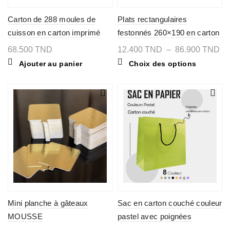
Carton de 288 moules de
Plats rectangulaires
cuisson en carton imprimé
festonnés 260×190 en carton
Bakery/Pastry, 95x60x45
laminé
Pl
68.500
TND
12.400
TND
–
86.900
TND
de
Ce
Ajouter au panier
Choix des options
pri
produit
12
a
à
plusieurs
86
variations
Les
options
peuvent
être
choisies
sur
la
page
du
produit
Mini planche à gâteaux
Sac en carton couché couleur
MOUSSE
pastel avec poignées
cordelières